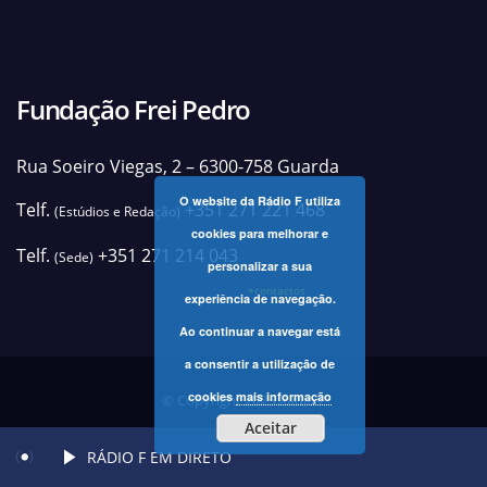
Fundação Frei Pedro
Rua Soeiro Viegas, 2 – 6300-758 Guarda
O website da Rádio F utiliza
Telf.
+351 271 221 468
(Estúdios e Redação)
cookies para melhorar e
Telf.
+351 271 214 043
(Sede)
personalizar a sua
+contactos
experiência de navegação.
Ao continuar a navegar está
a consentir a utilização de
cookies
mais informação
© Copyright 2025 Rádio F
Aceitar
RÁDIO F EM DIRETO