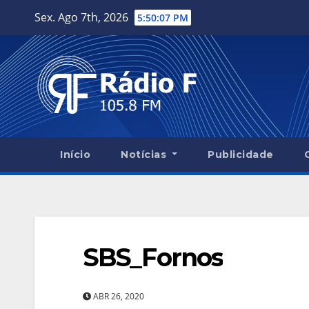
Skip
Sex. Ago 7th, 2026
5:50:08 PM
to
content
Início
Notícias
Publicidade
SBS_Fornos
ABR 26, 2020