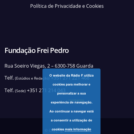
Política de Privacidade e Cookies
Fundação Frei Pedro
Rua Soeiro Viegas, 2 – 6300-758 Guarda
O website da Rádio F utiliza
Telf.
+351 271 221 468
(Estúdios e Redação)
cookies para melhorar e
Telf.
+351 271 214 043
(Sede)
personalizar a sua
+contactos
experiência de navegação.
Ao continuar a navegar está
a consentir a utilização de
cookies
mais informação
© Copyright 2025 Rádio F