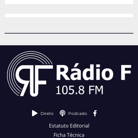
Direto
Podcasts
Estatuto Editorial
Ficha Técnica