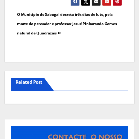
Navegação
O Municipio do Sabugal decreta três dias de luto, pela
de
morte do pensador e professor Jesué Pinharanda Gomes
natural de Quadrazais
artigos
Related Post