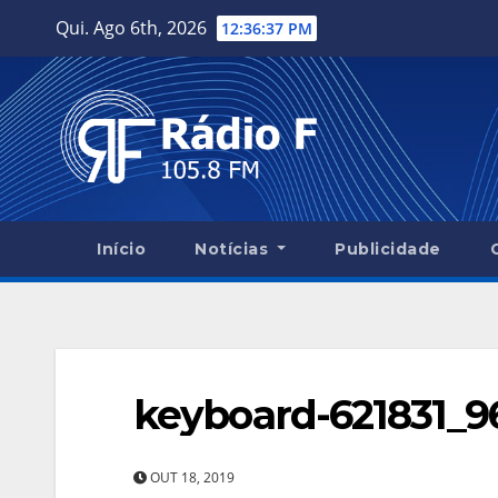
Skip
Qui. Ago 6th, 2026
12:36:37 PM
to
content
Início
Notícias
Publicidade
keyboard-621831_9
OUT 18, 2019