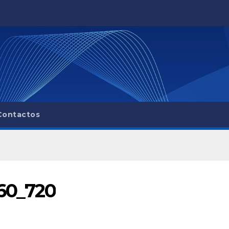
Contactos
60_720