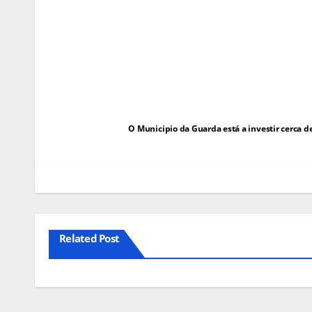
Navegação
O Municipio da Guarda está a investir cerca d
de
artigos
Related Post