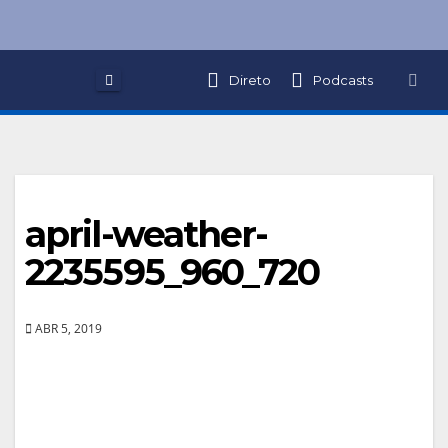
Skip
to
content
Direto
Podcasts
april-weather-
2235595_960_720
ABR 5, 2019