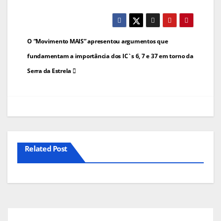
Navegação
O “Movimento MAIS” apresentou argumentos que
de
fundamentam a importância dos IC`s 6, 7 e 37 em torno da
Serra da Estrela
artigos
Related Post