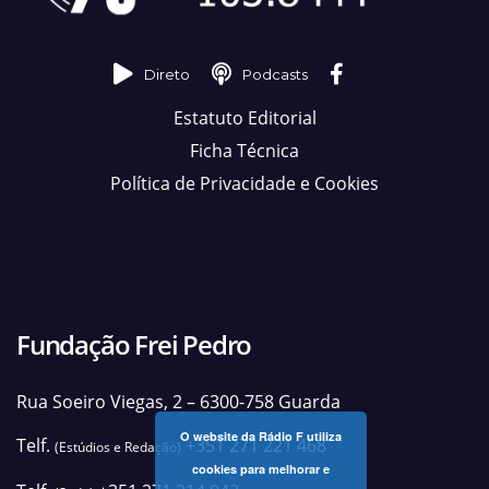
Direto
Podcasts
Estatuto Editorial
Ficha Técnica
Política de Privacidade e Cookies
Fundação Frei Pedro
Rua Soeiro Viegas, 2 – 6300-758 Guarda
O website da Rádio F utiliza
Telf.
+351 271 221 468
(Estúdios e Redação)
cookies para melhorar e