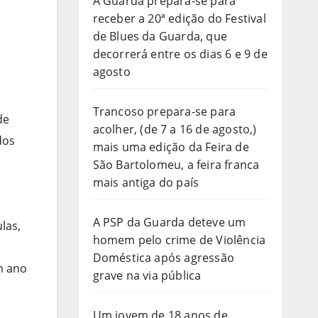
A Guarda prepara-se para
receber a 20ª edição do Festival
de Blues da Guarda, que
decorrerá entre os dias 6 e 9 de
agosto
Trancoso prepara-se para
de
acolher, (de 7 a 16 de agosto,)
dos
mais uma edição da Feira de
São Bartolomeu, a feira franca
mais antiga do país
A PSP da Guarda deteve um
las,
homem pelo crime de Violência
Doméstica após agressão
m ano
grave na via pública
Um jovem de 18 anos de