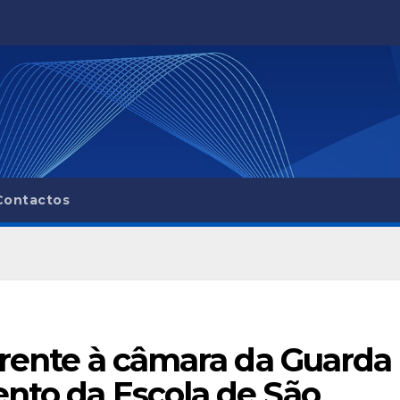
Contactos
frente à câmara da Guarda
nto da Escola de São