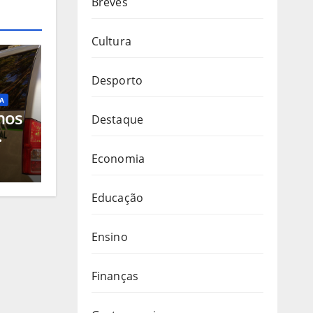
Breves
Cultura
Desporto
A
nos
Destaque
o
Economia
ico
e de
Educação
Ensino
Finanças