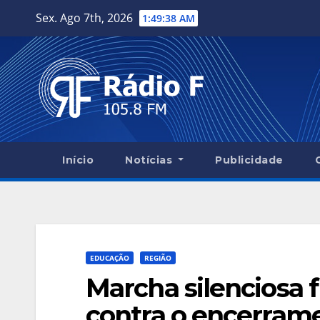
Skip
Sex. Ago 7th, 2026
1:49:39 AM
to
content
Início
Notícias
Publicidade
EDUCAÇÃO
REGIÃO
Marcha silenciosa 
contra o encerrame