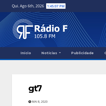
Skip
Qui. Ago 6th, 2026
1:45:08 PM
to
content
Início
Notícias
Publicidade
gt7
MAI 8, 2020