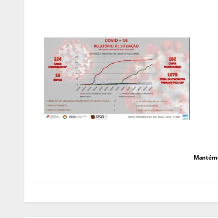
Navegação
Mantém-s
de
artigos