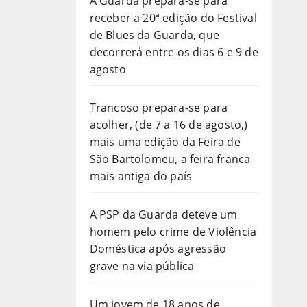
A Guarda prepara-se para
receber a 20ª edição do Festival
de Blues da Guarda, que
decorrerá entre os dias 6 e 9 de
agosto
Trancoso prepara-se para
acolher, (de 7 a 16 de agosto,)
mais uma edição da Feira de
São Bartolomeu, a feira franca
mais antiga do país
A PSP da Guarda deteve um
homem pelo crime de Violência
Doméstica após agressão
grave na via pública
Um jovem de 18 anos de