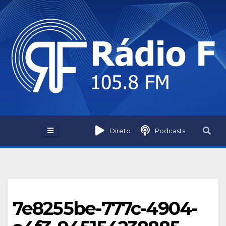
Skip
to
content
Direto
Podcasts
7e8255be-777c-4904-