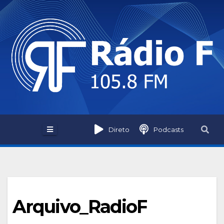
Skip
to
content
Direto
Podcasts
Arquivo_RadioF