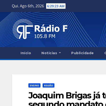
Skip
Qui. Ago 6th, 2026
6:29:24 AM
to
content
Início
Notícias
Publicidade
ENSINO
REGIÃO
Joaquim Brigas já 
segundo mandato 