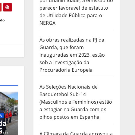
por unanimidade, a emissão do
parecer favorável de estatuto
de Utilidade Pública para o
rdo
NERGA
As obras realizadas na PJ da
Guarda, que foram
inauguradas em 2023, estão
sob a investigação da
Procuradoria Europeia
As Seleções Nacionais de
Basquetebol Sub-14
(Masculinos e Femininos) estão
a estagiar na Guarda com os
A
olhos postos em Espanha
da
ão
A Câmara da Guarda aprovou a