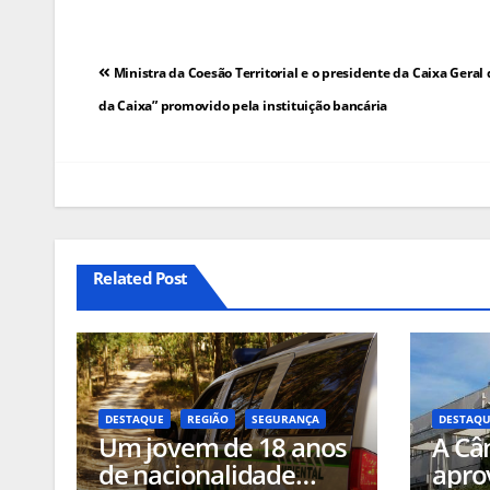
Navegação
Ministra da Coesão Territorial e o presidente da Caixa Gera
de
da Caixa” promovido pela instituição bancária
artigos
Related Post
DESTAQUE
REGIÃO
SEGURANÇA
DESTAQ
Um jovem de 18 anos
A Câ
de nacionalidade
apro