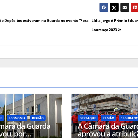
l de Depósitos estiveram na Guarda no evento “Fora
Lídia Jorge é Prémio Edua
Lourenço 2023
UE
ECONOMIA
REGIÃO
DESTAQUE
REGIÃO
SEGURANÇ
mara da Guarda
A Câmara da Guar
vou, por
aprovou a atribuiç