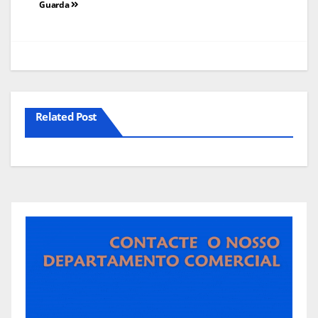
Guarda
artigos
Related Post