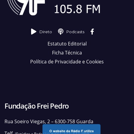
Direto
Podcasts
Estatuto Editorial
Ficha Técnica
Política de Privacidade e Cookies
Fundação Frei Pedro
Rua Soeiro Viegas, 2 – 6300-758 Guarda
O website da Rádio F utiliza
Telf.
+351 271 221 468
(Estúdios e Redação)