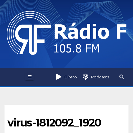
Skip
to
content
Direto
Podcasts
virus-1812092_1920