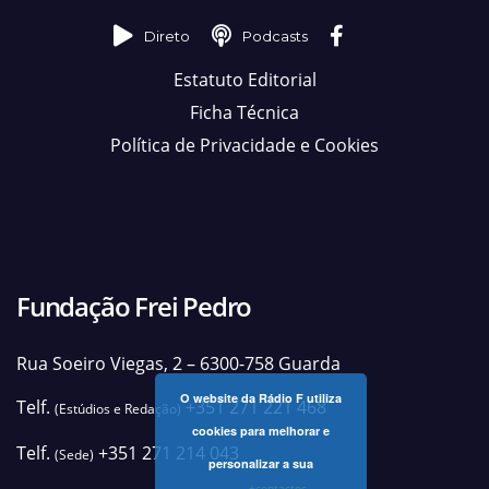
Direto
Podcasts
Estatuto Editorial
Ficha Técnica
Política de Privacidade e Cookies
Fundação Frei Pedro
Rua Soeiro Viegas, 2 – 6300-758 Guarda
O website da Rádio F utiliza
Telf.
+351 271 221 468
(Estúdios e Redação)
cookies para melhorar e
Telf.
+351 271 214 043
(Sede)
personalizar a sua
+contactos