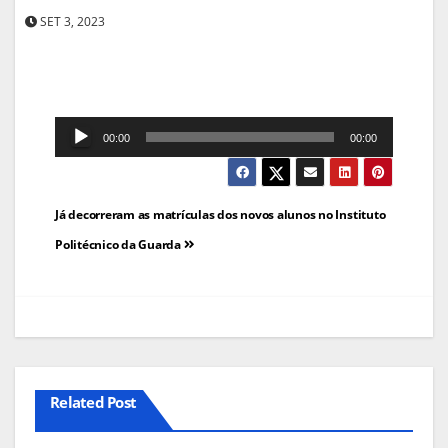
SET 3, 2023
Reprodutor
00:00
00:00
de
áudio
Navegação
Já decorreram as matrículas dos novos alunos no Instituto
de
Politécnico da Guarda
artigos
Related Post