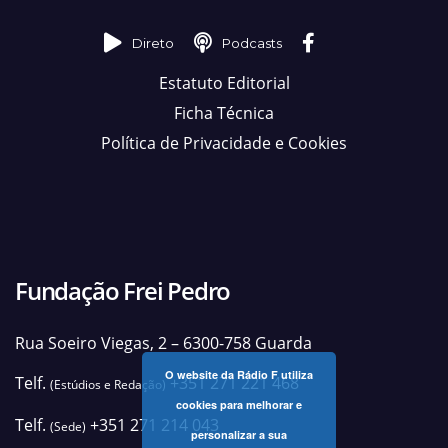
Direto
Podcasts
Estatuto Editorial
Ficha Técnica
Política de Privacidade e Cookies
Fundação Frei Pedro
Rua Soeiro Viegas, 2 – 6300-758 Guarda
O website da Rádio F utiliza
Telf.
+351 271 221 468
(Estúdios e Redação)
cookies para melhorar e
Telf.
+351 271 214 043
(Sede)
personalizar a sua