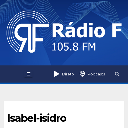
Skip
to
content
Direto
Podcasts
Isabel-isidro