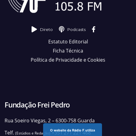
Direto
Podcasts
Estatuto Editorial
Ficha Técnica
Política de Privacidade e Cookies
Fundação Frei Pedro
Rua Soeiro Viegas, 2 – 6300-758 Guarda
O website da Rádio F utiliza
Telf.
+351 271 221 468
(Estúdios e Redação)