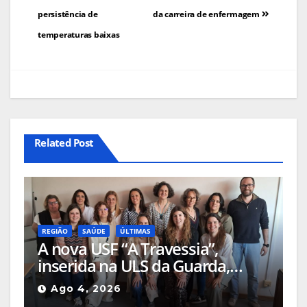
persistência de
da carreira de enfermagem
artigos
temperaturas baixas
Related Post
REGIÃO
SAÚDE
ÚLTIMAS
A nova USF “A Travessia”,
inserida na ULS da Guarda,
passa a garantir cobertura total
Ago 4, 2026
de cuidados de saúde em