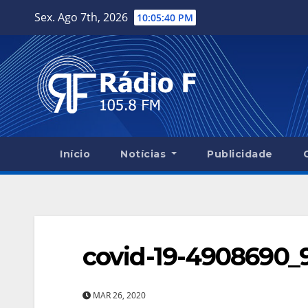
Skip
Sex. Ago 7th, 2026
10:05:41 PM
to
content
Início
Notícias
Publicidade
covid-19-4908690_
MAR 26, 2020