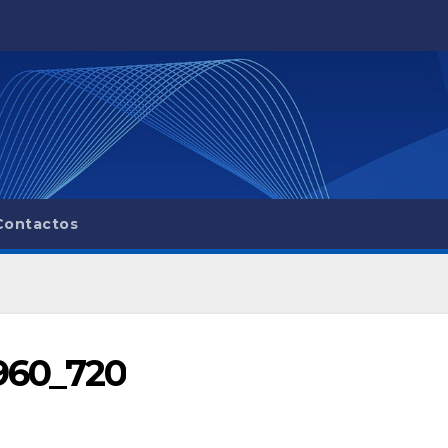
Contactos
960_720