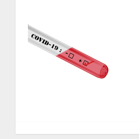
Navegação
de
artigos