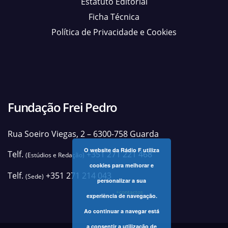
Estatuto Editorial
Ficha Técnica
Política de Privacidade e Cookies
Fundação Frei Pedro
Rua Soeiro Viegas, 2 – 6300-758 Guarda
O website da Rádio F utiliza
Telf.
+351 271 221 468
(Estúdios e Redação)
cookies para melhorar e
Telf.
+351 271 214 043
(Sede)
personalizar a sua
+contactos
experiência de navegação.
Ao continuar a navegar está
a consentir a utilização de