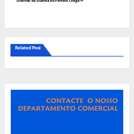
de
Distrital da Guarda do Partido Chega
artigos
Related Post