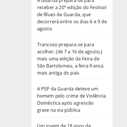
A Guarda prepara-se para
receber a 20ª edição do Festival
de Blues da Guarda, que
decorrerá entre os dias 6 e 9 de
agosto
Trancoso prepara-se para
acolher, (de 7 a 16 de agosto,)
mais uma edição da Feira de
São Bartolomeu, a feira franca
mais antiga do país
A PSP da Guarda deteve um
homem pelo crime de Violência
Doméstica após agressão
grave na via pública
Um jovem de 18 anos de