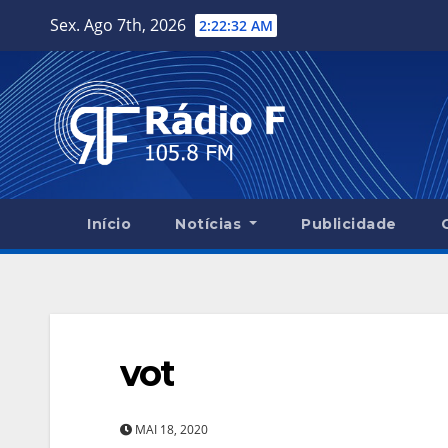
Skip
Sex. Ago 7th, 2026
2:22:33 AM
to
content
Início
Notícias
Publicidade
vot
MAI 18, 2020