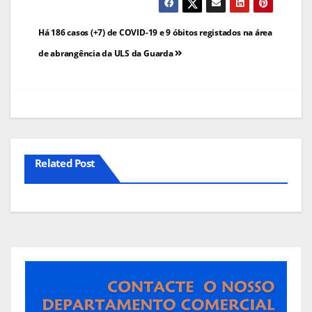
Navegação
Há 186 casos (+7) de COVID-19 e 9 óbitos registados na área
de
de abrangência da ULS da Guarda
artigos
Related Post