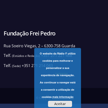
Fundação Frei Pedro
Rua Soeiro Viegas, 2 – 6300-758 Guarda
O website da Rádio F utiliza
Telf.
+351 271 221 468
(Estúdios e Redação)
cookies para melhorar e
Telf.
+351 271 214 043
(Sede)
personalizar a sua
+contactos
experiência de navegação.
Ao continuar a navegar está
a consentir a utilização de
cookies
mais informação
© Copyright 2025 Rádio F
Aceitar