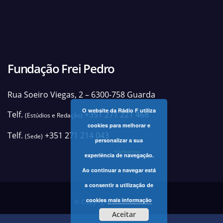
Fundação Frei Pedro
Rua Soeiro Viegas, 2 – 6300-758 Guarda
O website da Rádio F utiliza
Telf.
+351 271 221 468
(Estúdios e Redação)
cookies para melhorar e
Telf.
+351 271 214 043
(Sede)
personalizar a sua
+contactos
experiência de navegação.
Ao continuar a navegar está
a consentir a utilização de
cookies
mais informação
© Copyright 2025 Rádio F
Aceitar