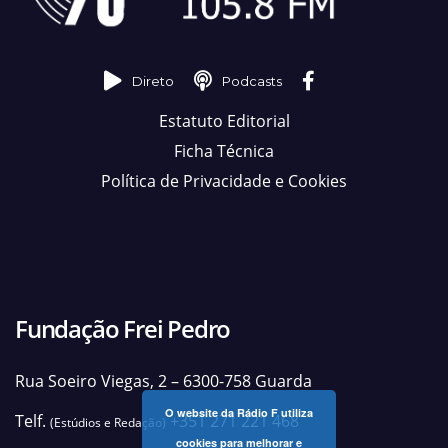
Direto
Podcasts
Estatuto Editorial
Ficha Técnica
Política de Privacidade e Cookies
Fundação Frei Pedro
Rua Soeiro Viegas, 2 – 6300-758 Guarda
O website da Rádio F utiliza
Telf.
+351 271 221 468
(Estúdios e Redação)
cookies para melhorar e