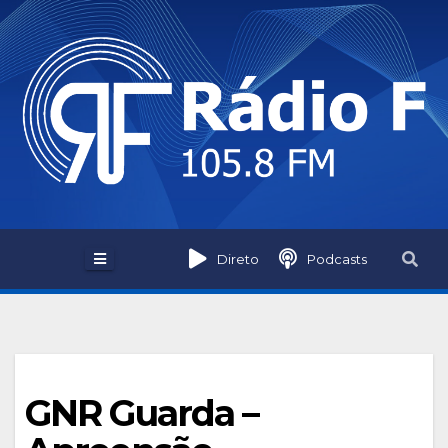
Skip
to
content
Direto
Podcasts
GNR Guarda –