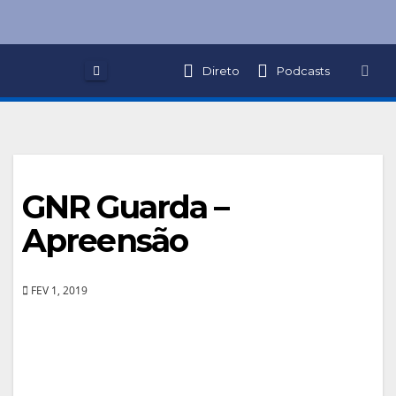
Skip
to
content
Direto
Podcasts
GNR Guarda –
Apreensão
FEV 1, 2019