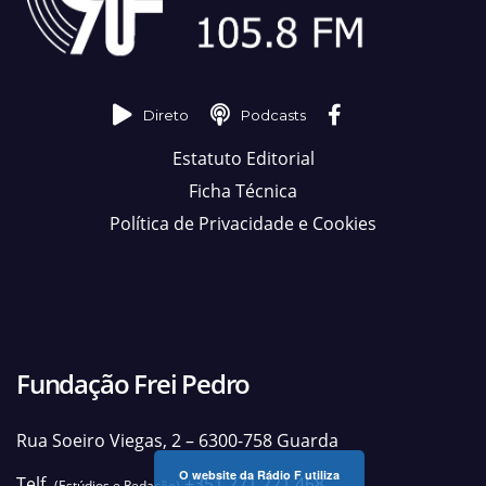
Direto
Podcasts
Estatuto Editorial
Ficha Técnica
Política de Privacidade e Cookies
Fundação Frei Pedro
Rua Soeiro Viegas, 2 – 6300-758 Guarda
O website da Rádio F utiliza
Telf.
+351 271 221 468
(Estúdios e Redação)