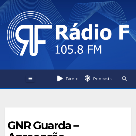
Skip
to
content
Direto
Podcasts
GNR Guarda –