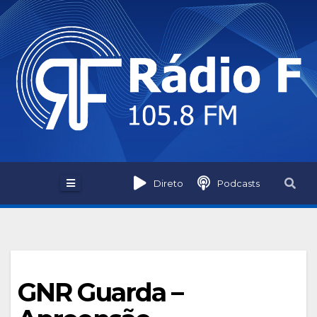
Skip
to
content
Direto
Podcasts
GNR Guarda –