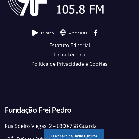
Direto
Podcasts
Estatuto Editorial
Ficha Técnica
Política de Privacidade e Cookies
Fundação Frei Pedro
Rua Soeiro Viegas, 2 – 6300-758 Guarda
O website da Rádio F utiliza
Telf.
+351 271 221 468
(Estúdios e Redação)