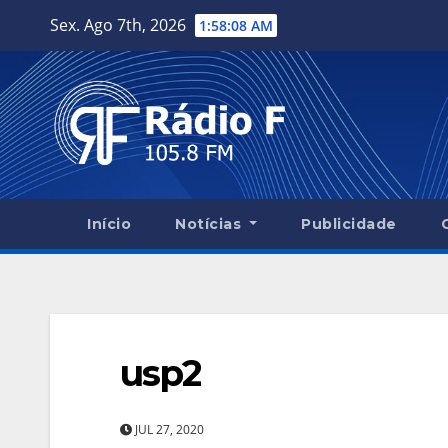
Skip
Sex. Ago 7th, 2026
1:58:09 AM
to
content
Início
Notícias
Publicidade
usp2
JUL 27, 2020