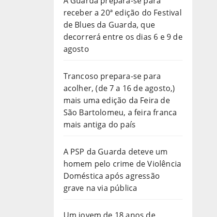
A Guarda prepara-se para
receber a 20ª edição do Festival
de Blues da Guarda, que
decorrerá entre os dias 6 e 9 de
agosto
Trancoso prepara-se para
acolher, (de 7 a 16 de agosto,)
mais uma edição da Feira de
São Bartolomeu, a feira franca
mais antiga do país
A PSP da Guarda deteve um
homem pelo crime de Violência
Doméstica após agressão
grave na via pública
Um jovem de 18 anos de