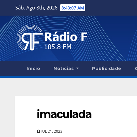
Skip
Sáb. Ago 8th, 2026
8:43:08 AM
to
content
Início
Notícias
Publicidade
imaculada
JUL 21, 2023