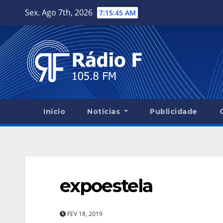
Skip
Sex. Ago 7th, 2026
7:15:46 AM
to
content
Início
Notícias
Publicidade
expoestela
FEV 18, 2019