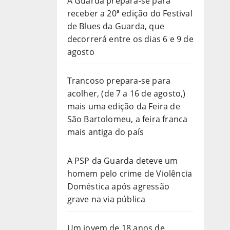
A Guarda prepara-se para
receber a 20ª edição do Festival
de Blues da Guarda, que
decorrerá entre os dias 6 e 9 de
agosto
Trancoso prepara-se para
acolher, (de 7 a 16 de agosto,)
mais uma edição da Feira de
São Bartolomeu, a feira franca
mais antiga do país
A PSP da Guarda deteve um
homem pelo crime de Violência
Doméstica após agressão
grave na via pública
Um jovem de 18 anos de