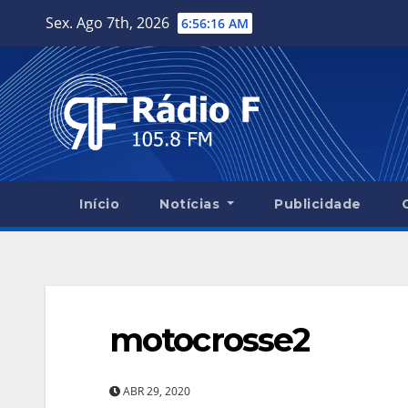
Skip
Sex. Ago 7th, 2026
6:56:17 AM
to
content
Início
Notícias
Publicidade
motocrosse2
ABR 29, 2020