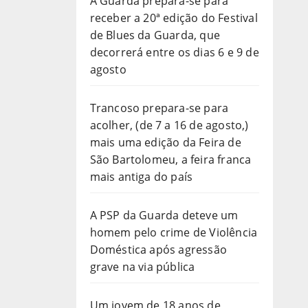
A Guarda prepara-se para
receber a 20ª edição do Festival
de Blues da Guarda, que
decorrerá entre os dias 6 e 9 de
agosto
Trancoso prepara-se para
acolher, (de 7 a 16 de agosto,)
mais uma edição da Feira de
São Bartolomeu, a feira franca
mais antiga do país
A PSP da Guarda deteve um
homem pelo crime de Violência
Doméstica após agressão
grave na via pública
Um jovem de 18 anos de