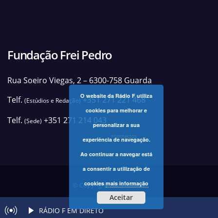
Fundação Frei Pedro
Rua Soeiro Viegas, 2 – 6300-758 Guarda
O website da Rádio F utiliza
Telf.
+351 271 221 468
(Estúdios e Redação)
cookies para melhorar e
Telf.
+351 271 214 043
(Sede)
personalizar a sua
+contactos
experiência de navegação.
Ao continuar a navegar está
a consentir a utilização de
cookies
mais informação
© Copyright 2025 Rádio F
Aceitar
RÁDIO F EM DIRETO