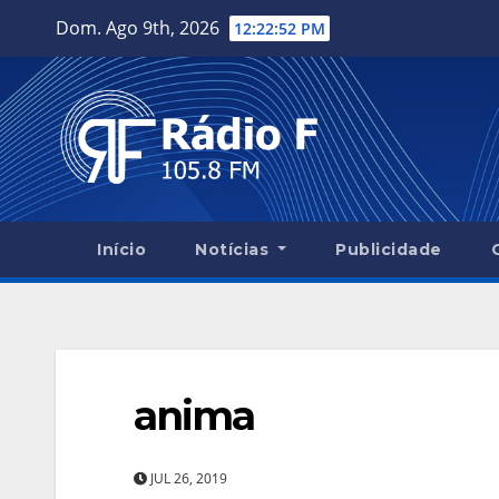
Skip
Dom. Ago 9th, 2026
12:22:53 PM
to
content
Início
Notícias
Publicidade
anima
JUL 26, 2019