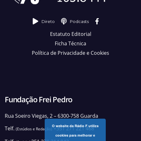
Direto
Podcasts
Estatuto Editorial
Ficha Técnica
Política de Privacidade e Cookies
Fundação Frei Pedro
Rua Soeiro Viegas, 2 – 6300-758 Guarda
O website da Rádio F utiliza
Telf.
+351 271 221 468
(Estúdios e Redação)
cookies para melhorar e