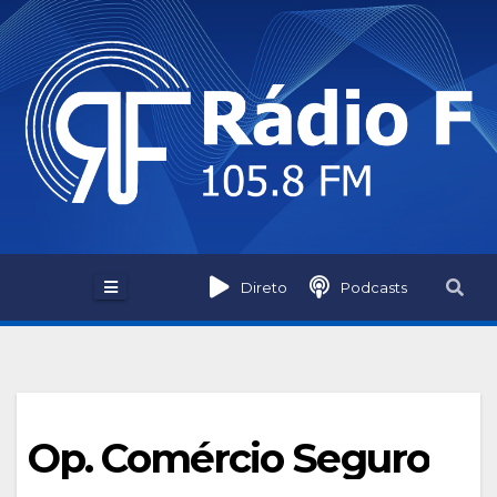
Skip
to
content
Direto
Podcasts
Op. Comércio Seguro