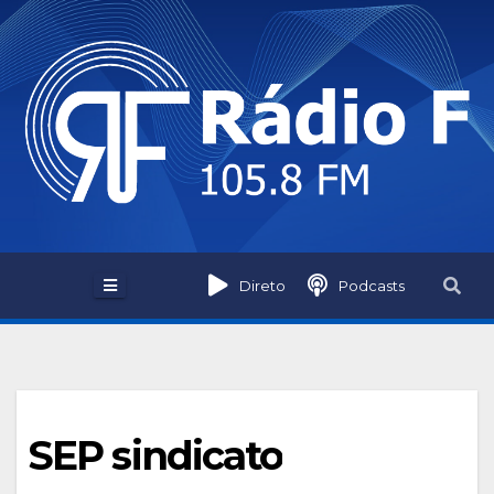
Skip
to
content
Direto
Podcasts
SEP sindicato