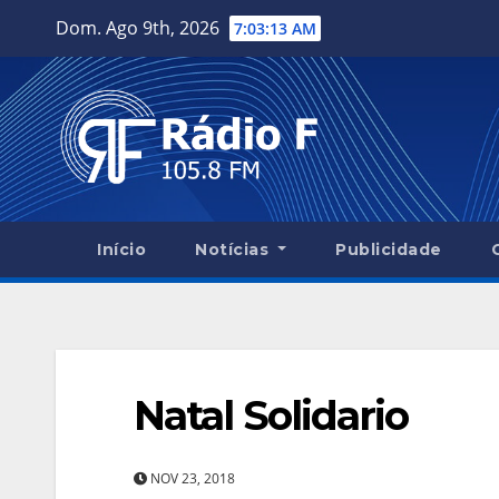
Skip
Dom. Ago 9th, 2026
7:03:14 AM
to
content
Início
Notícias
Publicidade
Natal Solidario
NOV 23, 2018