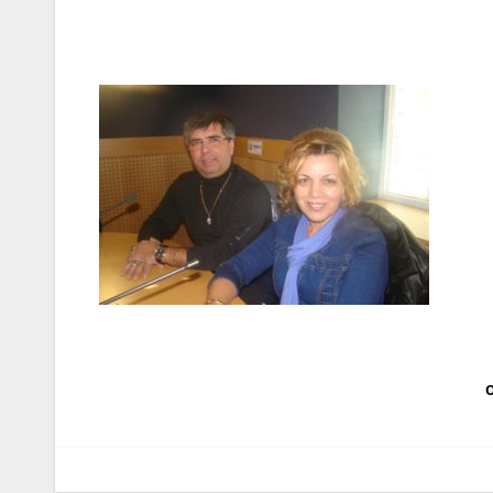
Navegação
O
de
artigos