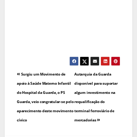
Navegação
Surgiu um Movimento de
Autarquia da Guarda
de
apoio à Saúde Materno Infantil
disponível para suportar
do Hospital da Guarda, o PS
algum investimento na
artigos
Guarda, veio congratular-se pelo
requalificação do
aparecimento deste movimento
terminal ferroviário de
cívico
mercadorias