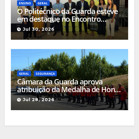
ENSINO
GERAL
O Politécnico da Guarda esteve
em destaque no Encontro
Ciência e Inovação 2026 com
Jul 30, 2026
seleção de três sessões
científicas
GERAL
SEGURANÇA
Câmara da Guarda aprova
atribuição da Medalha de Honra
de Grau Ouro à Associação
Jul 28, 2026
Humanitária de Bombeiros
Voluntários da Guarda