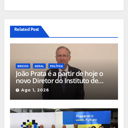
Related Post
BREVES
GERAL
POLÍTICA
João Prata é a partir de hoje o
novo Diretor do Instituto de
Emprego e Formação
Ago 1, 2026
Profissional da Guarda