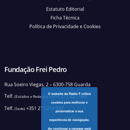
Estatuto Editorial
Ficha Técnica
Política de Privacidade e Cookies
Fundação Frei Pedro
Rua Soeiro Viegas, 2 – 6300-758 Guarda
O website da Rádio F utiliza
Telf.
+351 271 221 468
(Estúdios e Redação)
cookies para melhorar e
Telf.
+351 271 214 043
(Sede)
personalizar a sua
+contactos
experiência de navegação.
Ao continuar a navegar está