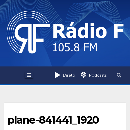
Skip
to
content
Direto
Podcasts
plane-841441_1920