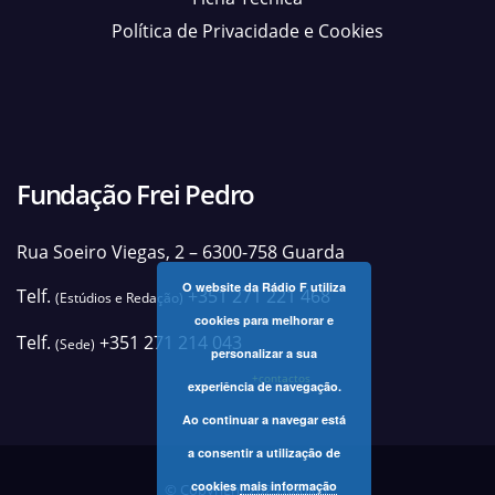
Política de Privacidade e Cookies
Fundação Frei Pedro
Rua Soeiro Viegas, 2 – 6300-758 Guarda
O website da Rádio F utiliza
Telf.
+351 271 221 468
(Estúdios e Redação)
cookies para melhorar e
Telf.
+351 271 214 043
(Sede)
personalizar a sua
+contactos
experiência de navegação.
Ao continuar a navegar está
a consentir a utilização de
cookies
mais informação
© Copyright 2025 Rádio F