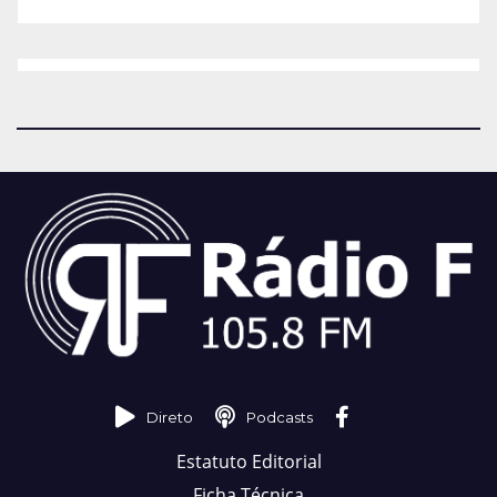
Direto
Podcasts
Estatuto Editorial
Ficha Técnica