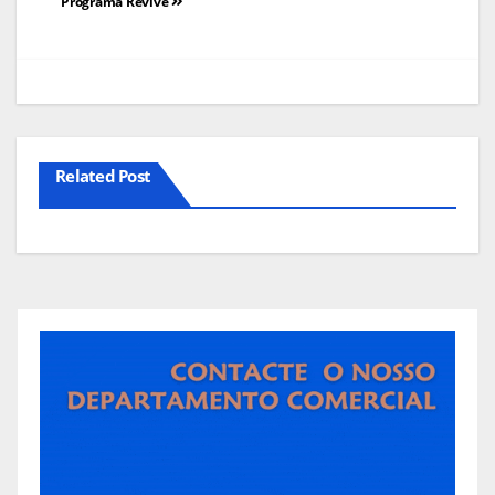
de
Programa Revive
artigos
Related Post