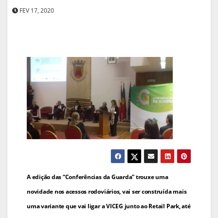
FEV 17, 2020
Navegação
A edição das “Conferências da Guarda” trouxe uma
de
novidade nos acessos rodoviários, vai ser construída mais
uma variante que vai ligar a VICEG junto ao Retail Park, até
artigos