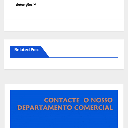
detenções
artigos
Related Post