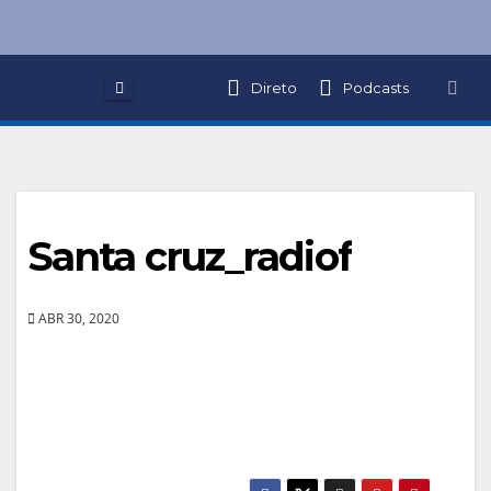
Skip
to
content
Direto
Podcasts
Santa cruz_radiof
ABR 30, 2020