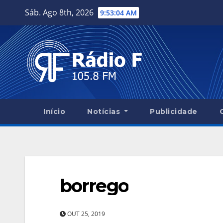
Skip
Sáb. Ago 8th, 2026
9:53:04 AM
to
content
Início
Notícias
Publicidade
borrego
OUT 25, 2019