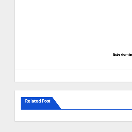
Navegação
Este doming
de
artigos
Related Post