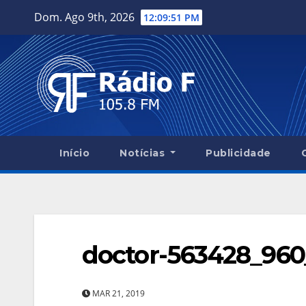
Skip
Dom. Ago 9th, 2026
12:09:52 PM
to
content
Início
Notícias
Publicidade
doctor-563428_960
MAR 21, 2019