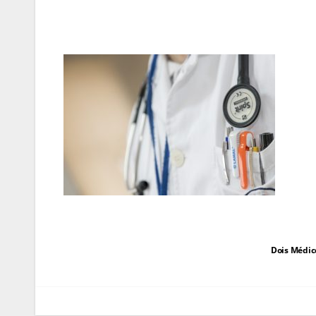
Navegação
Dois Médic
de
artigos