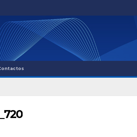
Contactos
_720