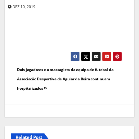
DEZ 10, 2019
Navegação
Dois jogadores e o massagista da equipa de futebol da
de
Associação Desportiva de Aguiar da Beira continuam
hospitalizados
artigos
Related Post