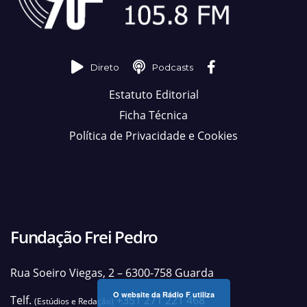
Direto
Podcasts
Estatuto Editorial
Ficha Técnica
Política de Privacidade e Cookies
Fundação Frei Pedro
Rua Soeiro Viegas, 2 – 6300-758 Guarda
O website da Rádio F utiliza
Telf.
+351 271 221 468
(Estúdios e Redação)