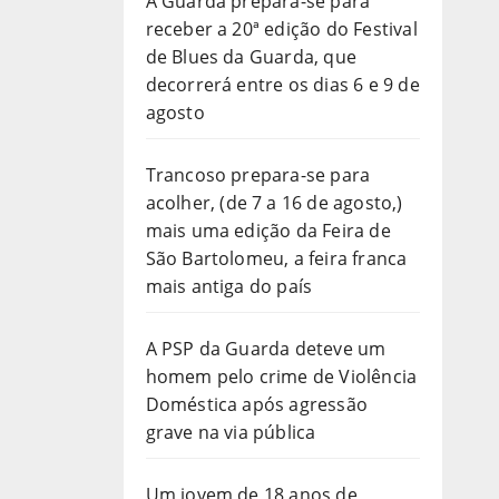
A Guarda prepara-se para
receber a 20ª edição do Festival
de Blues da Guarda, que
decorrerá entre os dias 6 e 9 de
agosto
Trancoso prepara-se para
acolher, (de 7 a 16 de agosto,)
mais uma edição da Feira de
São Bartolomeu, a feira franca
mais antiga do país
A PSP da Guarda deteve um
homem pelo crime de Violência
Doméstica após agressão
grave na via pública
Um jovem de 18 anos de