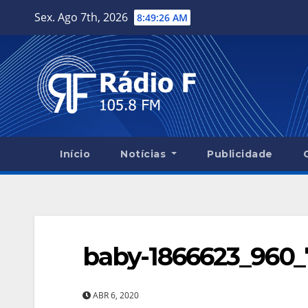
Skip
Sex. Ago 7th, 2026
8:49:27 AM
to
content
Início
Notícias
Publicidade
baby-1866623_960_
ABR 6, 2020