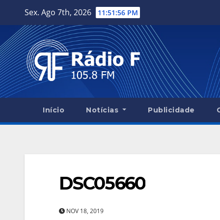
Skip
Sex. Ago 7th, 2026
11:51:57 PM
to
content
Início
Notícias
Publicidade
DSC05660
NOV 18, 2019