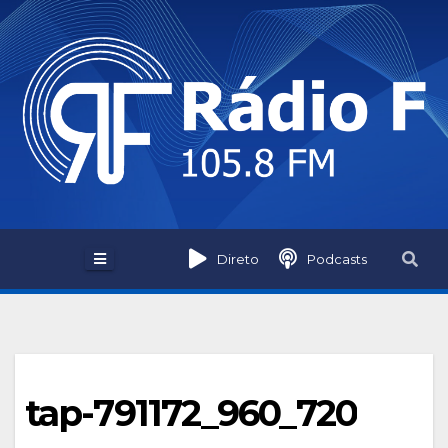
Skip
to
content
Direto
Podcasts
tap-791172_960_720