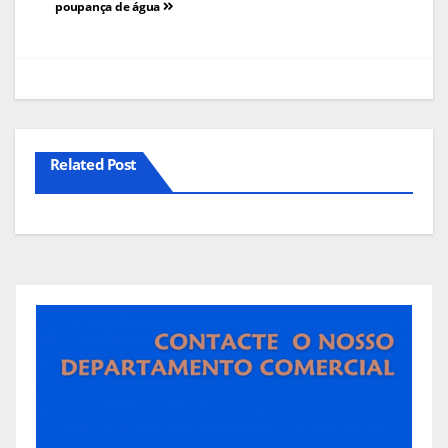
poupança de água
artigos
Related Post